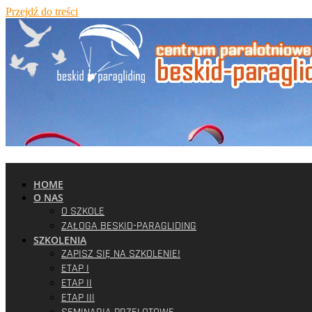
Przejdź do treści
HOME
O NAS
O SZKOLE
ZAŁOGA BESKID-PARAGLIDING
SZKOLENIA
ZAPISZ SIĘ NA SZKOLENIE!
ETAP I
ETAP II
ETAP III