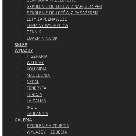
SEMINARIA PRZELOTOWE
SZKOLENIE DO LOTÓW Z NAPĘDEM PPG
SZKOLENIE DO LOTÓW Z PASAŻEREM
LOTY ZAPOZNAWCZE
TERMINY WYJAZDÓW
CENNIK
EGAZMIN NA ŚK
SKLEP
WYJAZDY
HISZPANIA
WŁOCHY
KOLUMBIA
MACEDONIA
NEPAL
TENERYFA
TURCJA
LA PALMA
INDIE
TAJLANDIA
GALERIA
SZKOLENIE – ZDJĘCIA
WYJAZDY – ZDJĘCIA